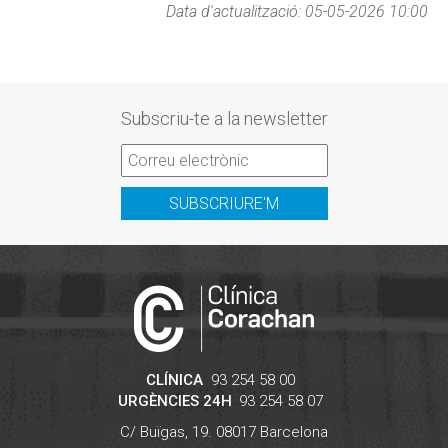
Data d'actualització: 05-05-2026 10:00
Subscriu-te a la newsletter
SUBSCRIURE'M
CLÍNICA
93 254 58 00
URGÈNCIES 24H
93 254 58 07
C/ Buïgas, 19.
08017
Barcelona