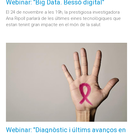
Webinar: "Big Data. Bessó digital"
El 24 de novembre a les 19h, la prestigiosa investigadora
Ana Ripoll parlarà de les últimes eines tecnològiques que
estan tenint gran impacte en el món de la salut
Webinar: "Diagnòstic i últims avanços en