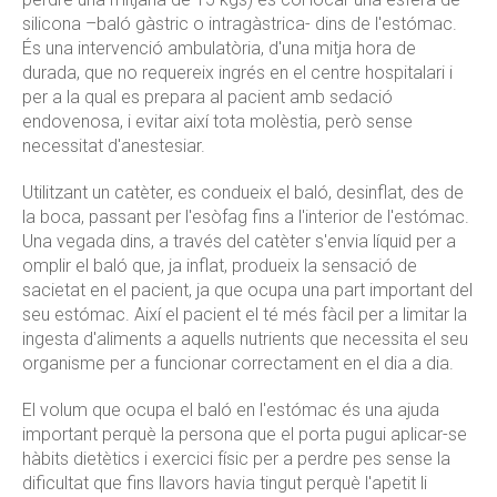
silicona –baló gàstric o intragàstrica- dins de l'estómac.
És una intervenció ambulatòria, d'una mitja hora de
durada, que no requereix ingrés en el centre hospitalari i
per a la qual es prepara al pacient amb sedació
endovenosa, i evitar així tota molèstia, però sense
necessitat d'anestesiar.
Utilitzant un catèter, es condueix el baló, desinflat, des de
la boca, passant per l'esòfag fins a l'interior de l'estómac.
Una vegada dins, a través del catèter s'envia líquid per a
omplir el baló que, ja inflat, produeix la sensació de
sacietat en el pacient, ja que ocupa una part important del
seu estómac. Així el pacient el té més fàcil per a limitar la
ingesta d'aliments a aquells nutrients que necessita el seu
organisme per a funcionar correctament en el dia a dia.
El volum que ocupa el baló en l'estómac és una ajuda
important perquè la persona que el porta pugui aplicar-se
hàbits dietètics i exercici físic per a perdre pes sense la
dificultat que fins llavors havia tingut perquè l'apetit li