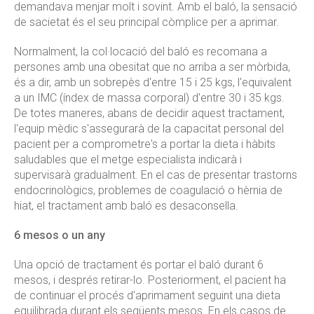
demandava menjar molt i sovint. Amb el baló, la sensació
de sacietat és el seu principal còmplice per a aprimar.
Normalment, la col·locació del baló es recomana a
persones amb una obesitat que no arriba a ser mòrbida,
és a dir, amb un sobrepès d'entre 15 i 25 kgs, l'equivalent
a un IMC (índex de massa corporal) d'entre 30 i 35 kgs.
De totes maneres, abans de decidir aquest tractament,
l'equip mèdic s'assegurarà de la capacitat personal del
pacient per a comprometre's a portar la dieta i hàbits
saludables que el metge especialista indicarà i
supervisarà gradualment. En el cas de presentar trastorns
endocrinològics, problemes de coagulació o hèrnia de
hiat, el tractament amb baló es desaconsella.
6 mesos o un any
Una opció de tractament és portar el baló durant 6
mesos, i després retirar-lo. Posteriorment, el pacient ha
de continuar el procés d'aprimament seguint una dieta
equilibrada durant els següents mesos. En els casos de