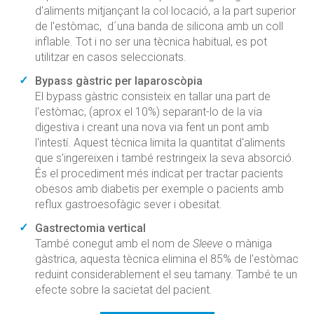
d'aliments mitjançant la col·locació, a la part superior
de l'estòmac, d´una banda de silicona amb un coll
inflable. Tot i no ser una tècnica habitual, es pot
utilitzar en casos seleccionats.
Bypass gàstric per laparoscòpia
El bypass gàstric consisteix en tallar una part de
l'estòmac, (aprox el 10%) separant-lo de la via
digestiva i creant una nova via fent un pont amb
l'intestí. Aquest tècnica limita la quantitat d'aliments
que s'ingereixen i també restringeix la seva absorció.
És el procediment més indicat per tractar pacients
obesos amb diabetis per exemple o pacients amb
reflux gastroesofàgic sever i obesitat.
Gastrectomia vertical
També conegut amb el nom de
Sleeve
o màniga
gàstrica, aquesta tècnica elimina el 85% de l'estòmac
reduint considerablement el seu tamany. També te un
efecte sobre la sacietat del pacient.