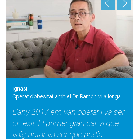
<
>
Ignasi
Operat d'obesitat amb el Dr. Ramón Vilallonga.
L'any 2017 em van operar i va ser
un èxit. El primer gran canvi que
vaig notar va ser que podia