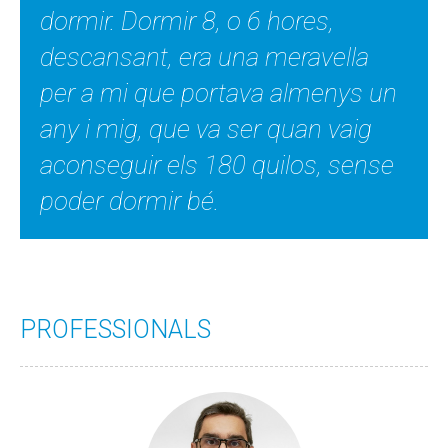
dormir. Dormir 8, o 6 hores,
descansant, era una meravella
per a mi que portava almenys un
any i mig, que va ser quan vaig
aconseguir els 180 quilos, sense
poder dormir bé.
PROFESSIONALS