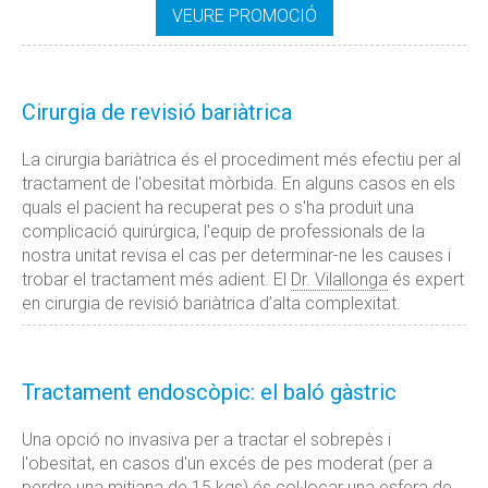
VEURE PROMOCIÓ
Cirurgia de revisió bariàtrica
La cirurgia bariàtrica és el procediment més efectiu per al
tractament de l'obesitat mòrbida. En alguns casos en els
quals el pacient ha recuperat pes o s'ha produït una
complicació quirúrgica, l'equip de professionals de la
nostra unitat revisa el cas per determinar-ne les causes i
trobar el tractament més adient. El
Dr. Vilallonga
és expert
en cirurgia de revisió bariàtrica d’alta complexitat.
Tractament endoscòpic: el baló gàstric
Una opció no invasiva per a tractar el sobrepès i
l'obesitat, en casos d'un excés de pes moderat (per a
perdre una mitjana de 15 kgs) és col·locar una esfera de