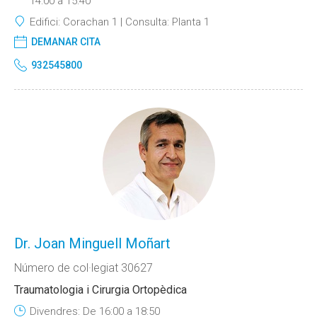
14:00 a 15:40
Edifici:
Corachan 1
Consulta:
Planta 1
DEMANAR CITA
932545800
Dr. Joan Minguell Moñart
Número de col·legiat 30627
Traumatologia i Cirurgia Ortopèdica
Divendres: De 16:00 a 18:50