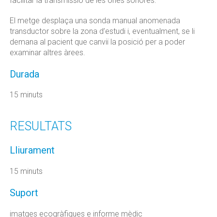
facilitar la transmissió de les ones sonores.
El metge desplaça una sonda manual anomenada
transductor sobre la zona d’estudi i, eventualment, se li
demana al pacient que canviï la posició per a poder
examinar altres àrees.
Durada
15 minuts
RESULTATS
Lliurament
15 minuts
Suport
imatges ecogràfiques e informe mèdic