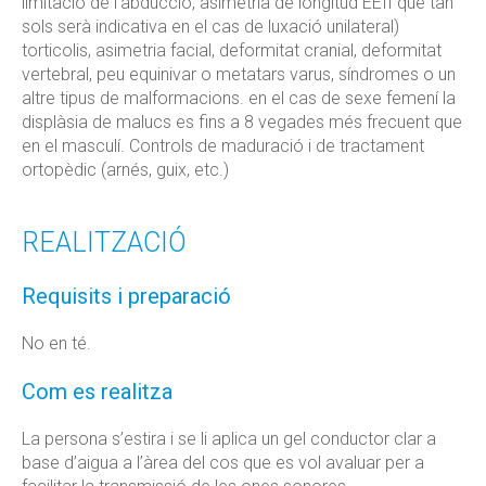
limitació de l'abducció, asimetria de longitud EEII que tan
sols serà indicativa en el cas de luxació unilateral)
torticolis, asimetria facial, deformitat cranial, deformitat
vertebral, peu equinivar o metatars varus, síndromes o un
altre tipus de malformacions. en el cas de sexe femení la
displàsia de malucs es fins a 8 vegades més frecuent que
en el masculí. Controls de maduració i de tractament
ortopèdic (arnés, guix, etc.)
REALITZACIÓ
Requisits i preparació
No en té.
Com es realitza
La persona s’estira i se li aplica un gel conductor clar a
base d’aigua a l’àrea del cos que es vol avaluar per a