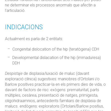
ne determinar els processos anormals que afectin a
l'articulació.
INDICACIONS
Actualment es parla de 2 entitats:
Congenital dislocation of the hip (teratògena) CDH
Developmental dislacation of the hip (immaduresa)
DDH
Despistaje
de displasia/luxació de maluc (davant
exploració clínica) sugestives: maniobres d'Ortolani i/o
Barlow positives practicar-la en els primers dies de vida, o
davant de factors de risc: exògens: prematuritat, parts
múltiples, cesàrea, presentació de natges, primigesta,
oligohidraamnios, antecedents familiars de displàsia de
malucs. endògens: exploratoris (Ortolani/Barlow positius,