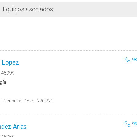
Equipos asociados
93
n Lopez
 48999
gía
Consulta:
Desp. 220-221
93
ndez Arias