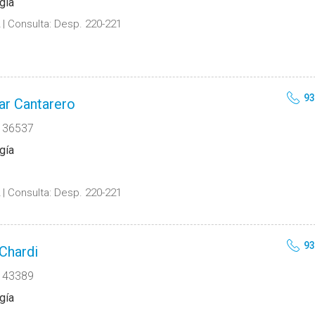
gía
Consulta:
Desp. 220-221
93
ar Cantarero
 36537
gía
Consulta:
Desp. 220-221
93
Chardi
 43389
gía