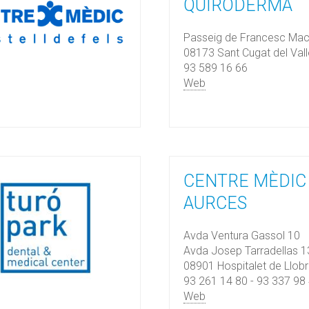
QUIRODERMA
Passeig de Francesc Maci
08173 Sant Cugat del Vall
93 589 16 66
Web
CENTRE MÈDIC
AURCES
Avda Ventura Gassol 10
Avda Josep Tarradellas 
08901 Hospitalet de Llob
93 261 14 80 - 93 337 98
Web