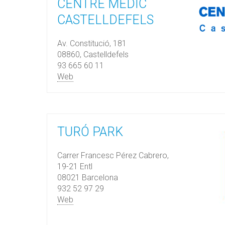
CENTRE MÈDIC
CASTELLDEFELS
Av. Constitució, 181
08860, Castelldefels
93 665 60 11
Web
TURÓ PARK
Carrer Francesc Pérez Cabrero,
19-21 Entl
08021 Barcelona
932 52 97 29
Web