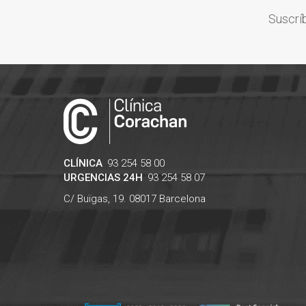
Suscríb
CLÍNICA
93 254 58 00
URGENCIAS 24H
93 254 58 07
C/ Buïgas, 19.
08017
Barcelona