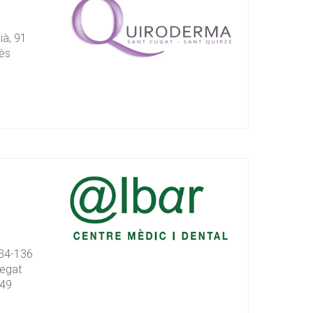
à, 91
ès
134-136
regat
 49