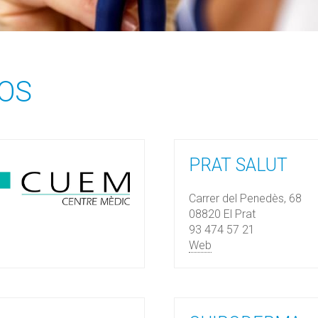
OS
PRAT SALUT
Carrer del Penedès, 68
08820 El Prat
93 474 57 21
Web