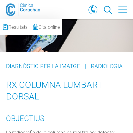
Resultats
Cita online
DIAGNÒSTIC PER LA IMATGE
|
RADIOLOGIA
RX COLUMNA LUMBAR I
DORSAL
OBJECTIUS
La radiografia de la columna es realitza per detectar i