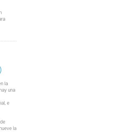
n
ara
)
n la
 hay una
al, e
de
mueve la