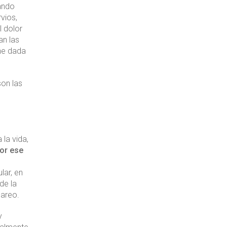
ando
vios,
l dolor
an las
ne dada
son las
la vida,
or ese
lar, en
de la
mareo.
y