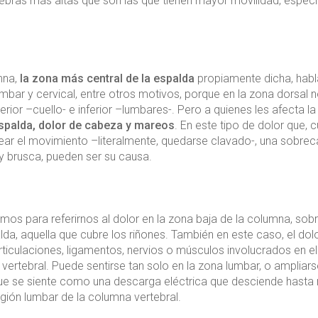
rtebras más altas que son las que tienen mayor movilidad, espec
mna,
la zona más central de la espalda
propiamente dicha, hab
mbar y cervical, entre otros motivos, porque en la zona dorsal 
or –cuello- e inferior –lumbares-. Pero a quienes les afecta la
espalda, dolor de cabeza y mareos
. En este tipo de dolor que, 
ear el movimiento –literalmente, quedarse clavado-, una sobreca
y brusca, pueden ser su causa.
mos para referirnos al dolor en la zona baja de la columna, sobr
a, aquella que cubre los riñones. También en este caso, el dol
ticulaciones, ligamentos, nervios o músculos involucrados en el
ertebral. Puede sentirse tan solo en la zona lumbar, o ampliars
 que se siente como una descarga eléctrica que desciende hasta
región lumbar de la columna vertebral.