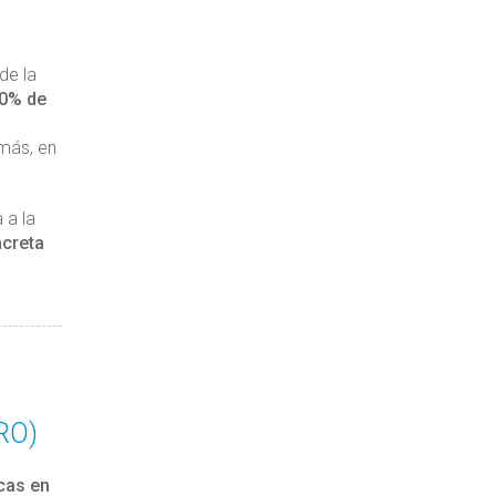
de la
50% de
más, en
 a la
ncreta
RO)
cas en