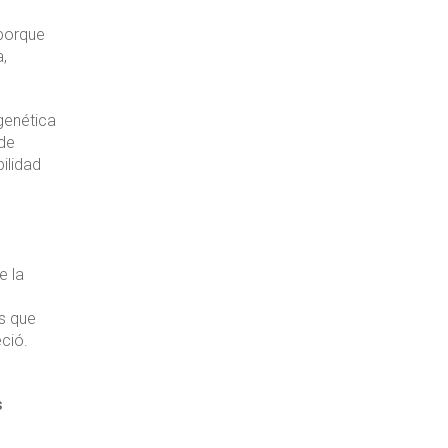
–porque
,
genética
 de
ilidad
e la
es que
ció.
s