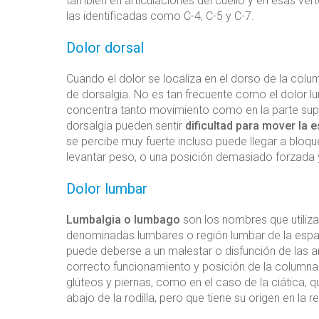
también en articulaciones del cuello y en esas vé
las identificadas como C-4, C-5 y C-7.
Dolor dorsal
Cuando el dolor se localiza en el dorso de la colu
de dorsalgia. No es tan frecuente como el dolor lu
concentra tanto movimiento como en la parte superi
dorsalgia pueden sentir
dificultad para mover la 
se percibe muy fuerte incluso puede llegar a bloqu
levantar peso, o una posición demasiado forzada 
Dolor lumbar
Lumbalgia o lumbago
son los nombres que utiliza
denominadas lumbares o región lumbar de la espald
puede deberse a un malestar o disfunción de las ar
correcto funcionamiento y posición de la columna v
glúteos y piernas, como en el caso de la ciática,
abajo de la rodilla, pero que tiene su origen en la 