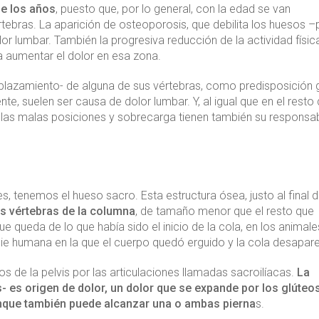
e los años
, puesto que, por lo general, con la edad se van
tebras. La aparición de osteoporosis, que debilita los huesos 
r lumbar. También la progresiva reducción de la actividad física
 a aumentar el dolor en esa zona.
splazamiento- de alguna de sus vértebras, como predisposición 
e, suelen ser causa de dolor lumbar. Y, al igual que en el resto
, las malas posiciones y sobrecarga tienen también su responsab
es, tenemos el hueso sacro. Esta estructura ósea, justo al final d
s vértebras de la columna
, de tamaño menor que el resto que
 queda de lo que había sido el inicio de la cola, en los animal
cie humana en la que el cuerpo quedó erguido y la cola desapare
s de la pelvis por las articulaciones llamadas sacroilíacas.
La
s- es origen de dolor, un dolor que se expande por los glúteo
aunque también puede alcanzar una o ambas pierna
s.