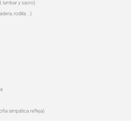
l, lumbar y sacro)
dera, rodilla …)
ca
fia simpática refleja)