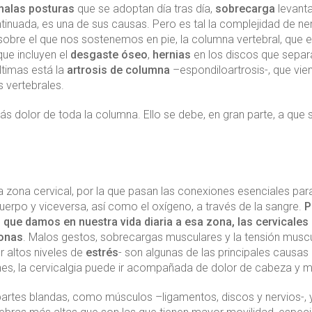
alas posturas
que se adoptan día tras día,
sobrecarga
levant
nuada, es una de sus causas. Pero es tal la complejidad de ner
sobre el que nos sostenemos en pie, la columna vertebral, que e
ue incluyen el
desgaste óseo
,
hernias
en los discos que separ
ltimas está la
artrosis de columna
–espondiloartrosis-, que vie
s vertebrales.
ás dolor de toda la columna. Ello se debe, en gran parte, a que 
 zona cervical, por la que pasan las conexiones esenciales para 
cuerpo y viceversa, así como el oxígeno, a través de la sangre.
P
d que damos en nuestra vida diaria a esa zona, las cervicales
sonas
. Malos gestos, sobrecargas musculares y la tensión muscu
 altos niveles de
estrés
- son algunas de las principales causas 
iones, la cervicalgia puede ir acompañada de dolor de cabeza y 
partes blandas, como músculos –ligamentos, discos y nervios-, 