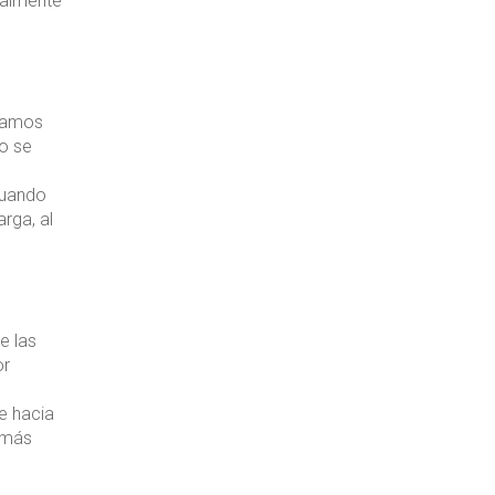
ialmente
lamos
no se
cuando
rga, al
e las
or
e hacia
 más