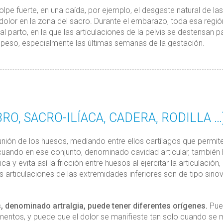
olpe fuerte, en una caída, por ejemplo, el desgaste natural de las
r dolor en la zona del sacro. Durante el embarazo, toda esa regió
l parto, en la que las articulaciones de la pelvis se destensan p
s peso, especialmente las últimas semanas de la gestación.
O, SACRO-ILÍACA, CADERA, RODILLA …
unión de los huesos, mediando entre ellos cartílagos que permite
cuando en ese conjunto, denominado cavidad articular, también
a y evita así la fricción entre huesos al ejercitar la articulación,
s articulaciones de las extremidades inferiores son de tipo sinovi
s, denominado artralgia, puede tener diferentes orígenes.
Pue
mentos, y puede que el dolor se manifieste tan solo cuando se 