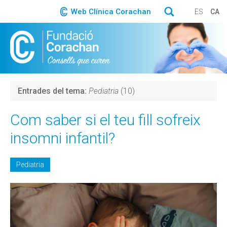
Web Clínica Corachan
ES
CA
Entrades del tema:
Pediatria
(10)
Com saber si el teu fill sofreix
insomni infantil?
Pediatria