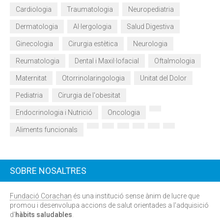
Cardiologia
Traumatologia
Neuropediatria
Dermatologia
Al·lergologia
Salud Digestiva
Ginecologia
Cirurgia estètica
Neurologia
Reumatologia
Dental i Maxil·lofacial
Oftalmologia
Maternitat
Otorrinolaringologia
Unitat del Dolor
Pediatria
Cirurgia de l'obesitat
Endocrinologia i Nutrició
Oncologia
Aliments funcionals
SOBRE NOSALTRES
Fundació Corachan
és una institució sense ànim de lucre que
promou i desenvolupa accions de salut orientades a l'adquisició
d'
hàbits saludables
.