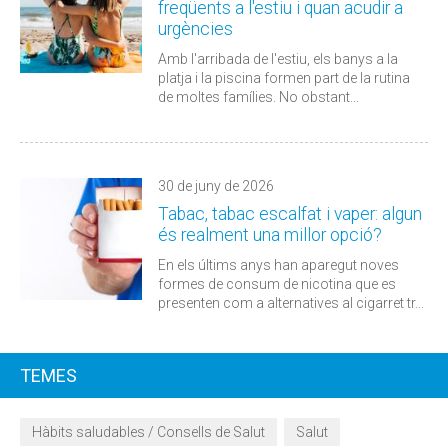
freqüents a l'estiu i quan acudir a
urgències
Amb l'arribada de l'estiu, els banys a la
platja i la piscina formen part de la rutina
de moltes famílies. No obstant...
30 de juny de 2026
Tabac, tabac escalfat i vaper: algun
és realment una millor opció?
En els últims anys han aparegut noves
formes de consum de nicotina que es
presenten com a alternatives al cigarret tr...
TEMES
Hàbits saludables / Consells de Salut
Salut