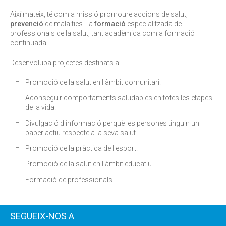
Així mateix, té com a missió promoure accions de salut,
prevenció
de malalties i la
formació
especialitzada de
professionals de la salut, tant acadèmica com a formació
continuada.
Desenvolupa projectes destinats a:
Promoció de la salut en l'àmbit comunitari.
Aconseguir comportaments saludables en totes les etapes
de la vida.
Divulgació d'informació perquè les persones tinguin un
paper actiu respecte a la seva salut.
Promoció de la pràctica de l'esport.
Promoció de la salut en l'àmbit educatiu.
Formació de professionals.
SEGUEIX-NOS A