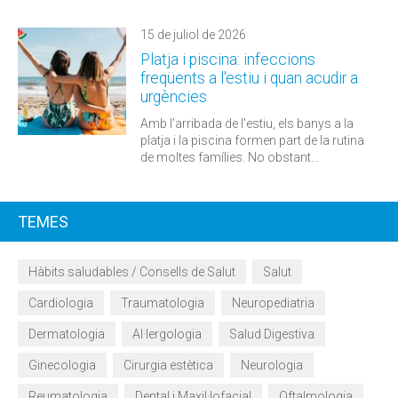
15 de juliol de 2026
Platja i piscina: infeccions
freqüents a l'estiu i quan acudir a
urgències
Amb l'arribada de l'estiu, els banys a la
platja i la piscina formen part de la rutina
de moltes famílies. No obstant...
TEMES
Hàbits saludables / Consells de Salut
Salut
Cardiologia
Traumatologia
Neuropediatria
Dermatologia
Al·lergologia
Salud Digestiva
Ginecologia
Cirurgia estètica
Neurologia
Reumatologia
Dental i Maxil·lofacial
Oftalmologia