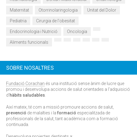
Maternitat
Otorrinolaringologia
Unitat del Dolor
Pediatria
Cirurgia de l'obesitat
Endocrinologia i Nutrició
Oncologia
Aliments funcionals
SOBRE NOSALTRES
Fundació Corachan
és una institució sense ànim de lucre que
promou i desenvolupa accions de salut orientades a l'adquisició
d'
hàbits saludables
.
Així mateix, té com a missió promoure accions de salut,
prevenció
de malalties i la
formació
especialitzada de
professionals de la salut, tant acadèmica com a formació
continuada.
Desenvolupa projectes destinats a: