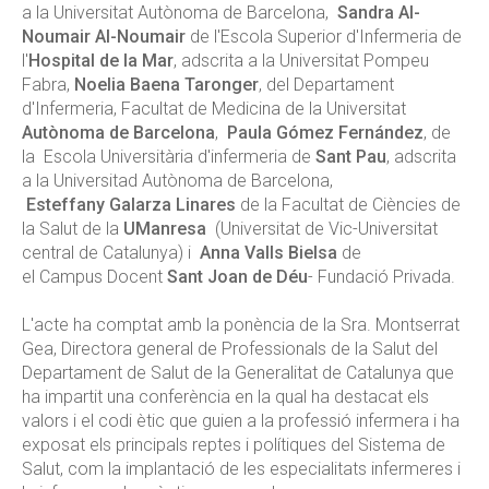
a la Universitat Autònoma de Barcelona,
Sandra Al-
Noumair Al-Noumair
de l'Escola Superior d'Infermeria de
l'
Hospital de la Mar
, adscrita a la Universitat Pompeu
Fabra,
Noelia Baena Taronger
, del Departament
d'Infermeria, Facultat de Medicina de la Universitat
Autònoma de Barcelona
,
Paula Gómez Fernández
, de
la Escola Universitària d'infermeria de
Sant Pau
, adscrita
a la Universitad Autònoma de Barcelona,
Esteffany Galarza Linares
de la Facultat de Ciències de
la Salut de la
UManresa
(Universitat de Vic-Universitat
central de Catalunya) i
Anna Valls Bielsa
de
el Campus Docent
Sant Joan de Déu
- Fundació Privada.
L'acte ha comptat amb la ponència de la Sra. Montserrat
Gea, Directora general de Professionals de la Salut del
Departament de Salut de la Generalitat de Catalunya que
ha impartit una conferència en la qual ha destacat els
valors i el codi ètic que guien a la professió infermera i ha
exposat els principals reptes i polítiques del Sistema de
Salut, com la implantació de les especialitats infermeres i