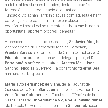
ha felicitat les alumnes becades, destacant que “la
formació és una preocupació constant de
Fundació Corachan i amb iniciatives com aquesta estem
convençuts que contribuïm al desenvolupament
econòmic i social del nostre entorn, alhora que brindem
oportunitats i aportem progrés i benestar”.
El president de la Fundació Corachan,
Sr. Javier Moll,
la
vicepresidenta de Corporació Mèdica Corachan,
Arantza Sarasola
, el president de Clínica Corachan, el
Dr.
Eduardo Larrousse
, el conseller delegat i patró, el
Dr.
Bartolomé Martínez
, els patrons
Arantxa Moll, Joan
Sancho i Nicolás Guerrero
, i la ponent
Montserrat Gea
,
han lliurat les beques a:
Marta Tutó Fernández de Viana
, de la Facultat de
Ciències de la Salut
Blanquerna
, Universitat Ramón Llull,
Anna Roma Colomer
de la Facultat de Ciències de la
Salut i Benestar,
Universitat de Vic
,
Noelia Calvillo Núñez
de l'Escola Universitària d'Infermeria
Gimbernat
, adscrita