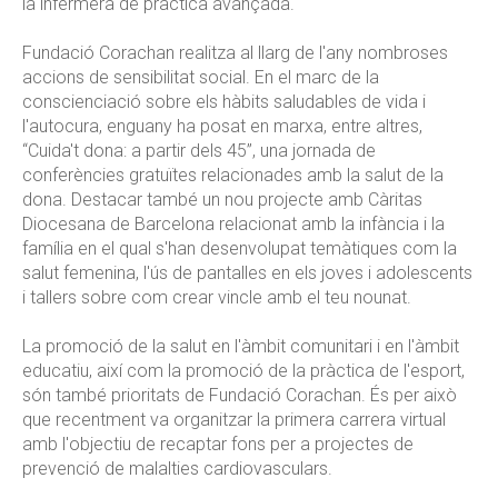
la infermera de pràctica avançada.
Fundació Corachan realitza al llarg de l'any nombroses
accions de sensibilitat social. En el marc de la
conscienciació sobre els hàbits saludables de vida i
l'autocura, enguany ha posat en marxa, entre altres,
“Cuida't dona: a partir dels 45”, una jornada de
conferències gratuïtes relacionades amb la salut de la
dona. Destacar també un nou projecte amb Càritas
Diocesana de Barcelona relacionat amb la infància i la
família en el qual s'han desenvolupat temàtiques com la
salut femenina, l'ús de pantalles en els joves i adolescents
i tallers sobre com crear vincle amb el teu nounat.
La promoció de la salut en l'àmbit comunitari i en l'àmbit
educatiu, així com la promoció de la pràctica de l'esport,
són també prioritats de Fundació Corachan. És per això
que recentment va organitzar la primera carrera virtual
amb l'objectiu de recaptar fons per a projectes de
prevenció de malalties cardiovasculars.