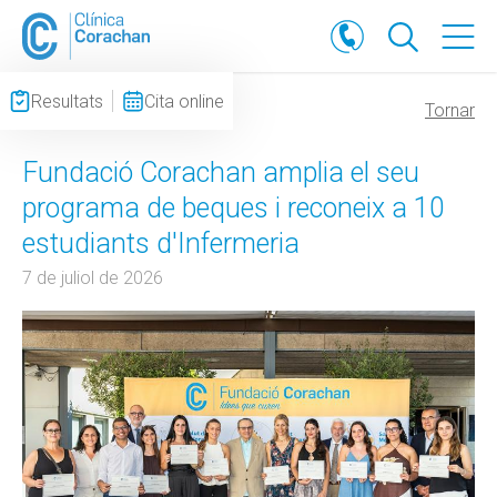
Resultats
Cita online
NOTÍCIES
Tornar
Fundació Corachan amplia el seu
programa de beques i reconeix a 10
estudiants d'Infermeria
7 de juliol de 2026