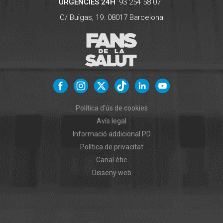
URGÈNCIES 24H
93 254 58 07
C/ Buïgas, 19.
08017
Barcelona
Política d'ús de cookies
Avís legal
Informació addicional PD
Política de privacitat
Canal ètic
Disseny web