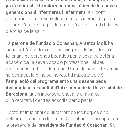
professional i els valors humans i ètics de les noves
generacions d'infermeres i infermers,
així com
contribuir al seu desenvolupament acadèmic mitjançant
l'impuls d'estudis de postgrau o màster en l'àmbit de les
ciències de la salut.
La
patrona de Fundació Corachan, Arantxa Moll
, ha
inaugurat l'acte donant la benvinguda als assistents i
felicitant les persones becades per la seva trajectòria
acadèmica, la seva vocació professional i el seu
compromís amb la infermeria. Durant la seva intervenció,
ha destacat la principal novetat d'aquesta edició:
l'ampliació del programa amb una desena beca
destinada a la Facultat d'Infermeria de la Universitat de
Barcelona
, que s'incorpora enguany a la xarxa
d'universitats i centres adscrits participants.
L'acte institucional de lliurament de les beques s'ha
celebrat a l'auditori de Clínica Corachan i ha comptat amb
la presència del
president de Fundació Corachan, Sr.