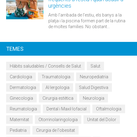
urgències
Amb l'arribada de l'estiu, els banys a la
platja i la piscina formen part de la rutina
de moltes famílies. No obstant...
TEMES
Hàbits saludables / Consells de Salut
Salut
Cardiologia
Traumatologia
Neuropediatria
Dermatologia
Al·lergologia
Salud Digestiva
Ginecologia
Cirurgia estètica
Neurologia
Reumatologia
Dental i Maxil·lofacial
Oftalmologia
Maternitat
Otorrinolaringologia
Unitat del Dolor
Pediatria
Cirurgia de l'obesitat