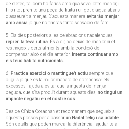
de dietes, tal com ho faries amb qualsevol altre menjar, i
fins i tot pren-te una peça de fruita i un got d'aigua abans
d'asseure't a menjar. D'aquesta manera
evitaràs menjar
amb ànsia
ja que no tindràs tanta sensació de fam.
5. Els dies posteriors a les celebracions nadalenques,
reprèn la teva rutina
. És a dir, no deixis de menjar ni et
restringeixis certs aliments amb la condició de
compensar això del dia anterior.
Intenta continuar amb
els teus hàbits nutricionals.
6.
Practica exercici o mantingue't
actiu
sempre que
puguis ja que és la millor manera de compensar els
excessos i ajuda a evitar que la ingesta de menjar i
beguda, que s'ha produït durant aquests dies,
no tingui un
impacte negatiu en el nostre cos.
Des de Clínica Corachan et recomanem que segueixis
aquests passos per a passar
un Nadal feliç i saludable.
Són detalls que poden marcar la diferència i ajudar-te a