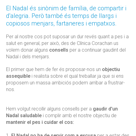
El Nadal és sinònim de família, de compartir i
d'alegria. Però també és temps de llargs i
copiosos menjars, fartaneres i empatxos.
Per al nostre cos pot suposar un dur revés quant a pes i a
salut en general, per això, des de Clínica Corachan us
volem donar alguns
consells
per a continuar gaudint del
Nadal i dels menjars.
El primer que hem de fer és proposar-nos un
objectiu
assequible
i realista sobre el qual treballar ja que si ens
proposem un massa ambiciós podem arribar a frustrar-
nos.
Hem volgut recollir alguns consells per a
gaudir d'un
Nadal saludable
i complir amb el nostre objectiu de
mantenir el pes i cuidar el cos:
1.
El Nadal no ha de servir com a excusa
per a estar des