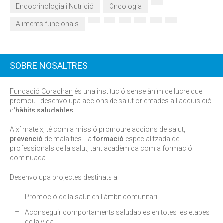
Endocrinologia i Nutrició
Oncologia
Aliments funcionals
SOBRE NOSALTRES
Fundació Corachan
és una institució sense ànim de lucre que
promou i desenvolupa accions de salut orientades a l'adquisició
d'
hàbits saludables
.
Així mateix, té com a missió promoure accions de salut,
prevenció
de malalties i la
formació
especialitzada de
professionals de la salut, tant acadèmica com a formació
continuada.
Desenvolupa projectes destinats a:
Promoció de la salut en l'àmbit comunitari.
Aconseguir comportaments saludables en totes les etapes
de la vida.