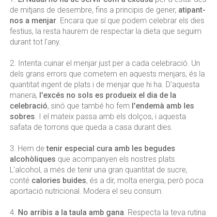
de mitjans de desembre, fins a principis de gener,
atipant-
nos a menjar
. Encara que sí que podem celebrar els dies
festius, la resta haurem de respectar la dieta que seguim
durant tot l'any.
2. Intenta cuinar el menjar just per a cada celebració. Un
dels grans errors que cometem en aquests menjars, és la
quantitat ingent de plats i de menjar que hi ha. D'aquesta
manera,
l'excés no sols es produeix el dia de la
celebració
, sinó que també ho fem
l'endemà amb les
sobres
. I el mateix passa amb els dolços, i aquesta
safata de torrons que queda a casa durant dies.
3. Hem de
tenir especial cura amb les begudes
alcohòliques
que acompanyen els nostres plats.
L'alcohol, a més de tenir una gran quantitat de sucre,
conté
calories buides
, és a dir, molta energia, però poca
aportació nutricional. Modera el seu consum.
4.
No arribis a la taula amb gana
. Respecta la teva rutina