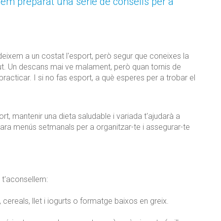
hem preparat una sèrie de consells per a
deixem a un costat l'esport, però segur que coneixes la
lut. Un descans mai ve malament, però quan tornis de
racticar. I si no fas esport, a què esperes per a trobar el
port, mantenir una dieta saludable i variada t'ajudarà a
ara menús setmanals per a organitzar-te i assegurar-te
 t'aconsellem:
, cereals, llet i iogurts o formatge baixos en greix.