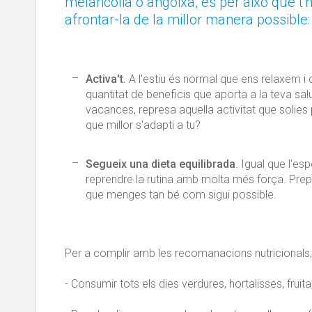
melancolia o angoixa, és per això que t'
afrontar-la de la millor manera possible:
Activa't.
A l'estiu és normal que ens relaxem i 
quantitat de beneficis que aporta a la teva sa
vacances, represa aquella activitat que solies p
que millor s'adapti a tu?
Segueix una dieta equilibrada
. Igual que l'es
reprendre la rutina amb molta més força. Prep
que menges tan bé com sigui possible.
Per a complir amb les recomanacions nutricionals,
- Consumir tots els dies verdures, hortalisses, fruita