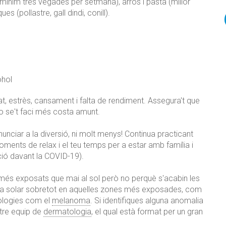
ínim tres vegades per setmana), arròs i pasta (millor
es (pollastre, gall dindi, conill).
ohol
itat, estrès, cansament i falta de rendiment. Assegura't que
o se't faci més costa amunt.
nunciar a la diversió, ni molt menys! Continua practicant
oments de relax i el teu temps per a estar amb família i
ió davant la COVID-19).
m més exposats que mai al sol però no perquè s'acabin les
ema solar sobretot en aquelles zones més exposades, com
tologies com el
melanoma
. Si identifiques alguna anomalia
stre equip de
dermatologia
, el qual està format per un gran