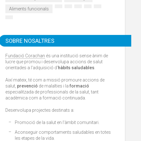
Aliments funcionals
SOBRE NOSALTRES
Fundació Corachan
és una institució sense ànim de
lucre que promou i desenvolupa accions de salut
orientades a l'adquisició d'
hàbits saludables
.
Així mateix, té com a missió promoure accions de
salut,
prevenció
de malalties i la
formació
especialitzada de professionals de la salut, tant
acadèmica com a formació continuada.
Desenvolupa projectes destinats a:
Promoció de la salut en l'àmbit comunitari.
Aconseguir comportaments saludables en totes
les etapes de la vida.