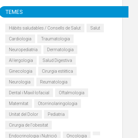
TEMES
Hàbits saludables / Consells de Salut
Salut
Cardiologia
Traumatologia
Neuropediatria
Dermatologia
Al·lergologia
Salud Digestiva
Ginecologia
Cirurgia estètica
Neurologia
Reumatologia
Dental i Maxil·lofacial
Oftalmologia
Maternitat
Otorrinolaringologia
Unitat del Dolor
Pediatria
Cirurgia de l'obesitat
Endocrinologia i Nutrició
Oncologia