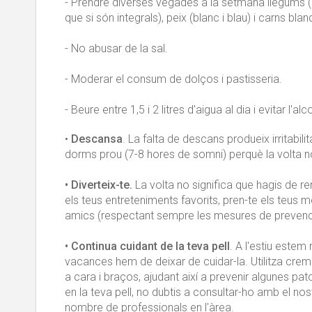
- Prendre diverses vegades a la setmana llegums (m
que si són integrals), peix (blanc i blau) i carns blanqu
- No abusar de la sal.
- Moderar el consum de dolços i pastisseria.
- Beure entre 1,5 i 2 litres d'aigua al dia i evitar l'alc
•
Descansa
. La falta de descans produeix irritabil
dorms prou (7-8 hores de somni) perquè la volta n
• Diverteix-te.
La volta no significa que hagis de re
els teus entreteniments favorits, pren-te els teus m
amics (respectant sempre les mesures de prevenc
• Continua cuidant de la teva pell
. A l'estiu este
vacances hem de deixar de cuidar-la. Utilitza cr
a cara i braços, ajudant així a prevenir algunes pa
en la teva pell, no dubtis a consultar-ho amb el no
nombre de professionals en l'àrea.