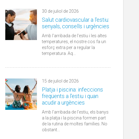
30 de juliol de 2026
Salut cardiovascular a l'estiu:
senyals, consells i urgències
Amb l'arribada de l'estiu i les altes
temperatures, el nostre cos fa un
esforç extra per a regular la
temperatura. Aq...
15 de juliol de 2026
Platja i piscina: infeccions
freqüents a l'estiu i quan
acudir a urgències
Amb l'arribada de l'estiu, els banys
a la platja i la piscina formen part
de la rutina de moltes famílies. No
obstant...