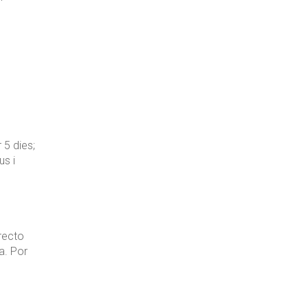
 5 dies;
us i
recto
a. Por