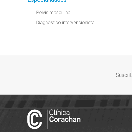
Pelvis masculina
Diagnóstico intervencionista
Suscríb