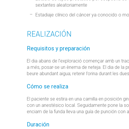
sextantes aleatoriamente
Estadiaje clínico del cáncer ya conocido o mo
REALIZACIÓN
Requisitos y preparación
El dia abans de l’exploració començar amb un trac
a més, posar-se un ènema de neteja. El dia de la pr
beure abundant aigua; retenir l’orina durant les due
Cómo se realiza
El paciente se estira en una camilla en posición g
con un anestésico local. Seguidamente pone la son
enciam de la funda lleva una guía de punción con 
Duración