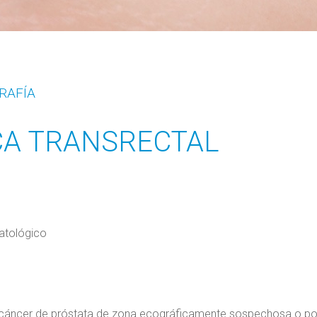
RAFÍA
CA TRANSRECTAL
patológico
e cáncer de próstata de zona ecográficamente sospechosa o po