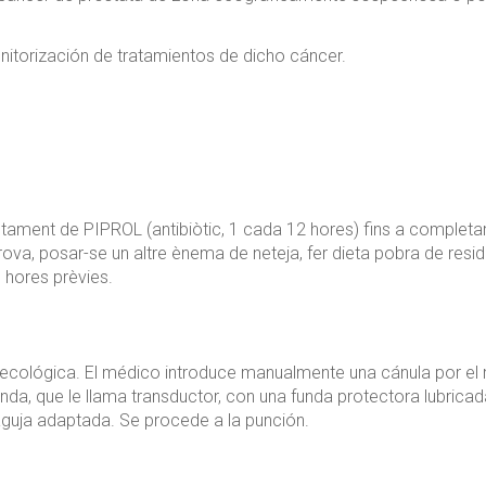
nitorización de tratamientos de dicho cáncer.
tament de PIPROL (antibiòtic, 1 cada 12 hores) fins a completar
ova, posar-se un altre ènema de neteja, fer dieta pobra de resid
s hores prèvies.
inecológica. El médico introduce manualmente una cánula por el 
da, que le llama transductor, con una funda protectora lubricad
aguja adaptada. Se procede a la punción.