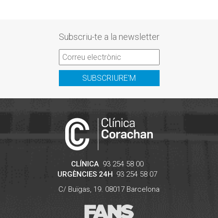
Subscriu-te a la newsletter
SUBSCRIURE'M
CLÍNICA
93 254 58 00
URGÈNCIES 24H
93 254 58 07
C/ Buïgas, 19.
08017
Barcelona