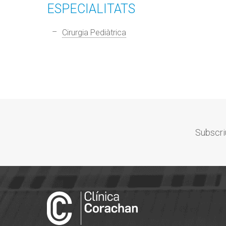
ESPECIALITATS
Cirurgia Pediàtrica
Subscri