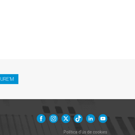
IURE'M
Política d'ús de cookies