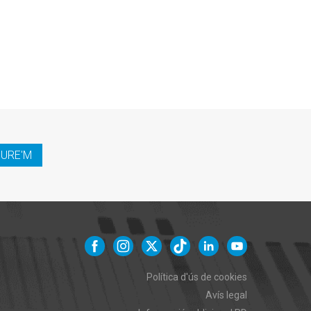
IURE'M
Política d'ús de cookies
Avís legal