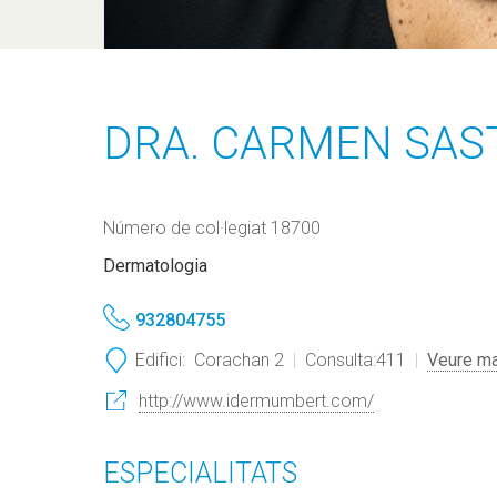
DRA. CARMEN SAS
Número de col·legiat 18700
Dermatologia
932804755
Edifici:
Corachan 2
Consulta:
411
Veure m
http://www.idermumbert.com/
ESPECIALITATS