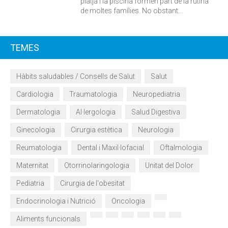
platja i la piscina formen part de la rutina
de moltes famílies. No obstant...
TEMES
Hàbits saludables / Consells de Salut
Salut
Cardiologia
Traumatologia
Neuropediatria
Dermatologia
Al·lergologia
Salud Digestiva
Ginecologia
Cirurgia estètica
Neurologia
Reumatologia
Dental i Maxil·lofacial
Oftalmologia
Maternitat
Otorrinolaringologia
Unitat del Dolor
Pediatria
Cirurgia de l'obesitat
Endocrinologia i Nutrició
Oncologia
Aliments funcionals