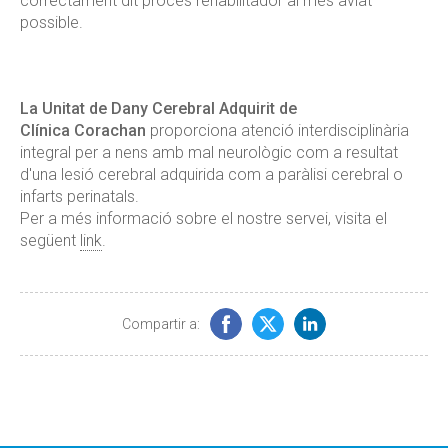
correctament dit procés rehabilitador al més aviat
possible.
La Unitat de Dany Cerebral Adquirit de
Clínica Corachan
proporciona atenció interdisciplinària
integral per a nens amb mal neurològic com a resultat
d'una lesió cerebral adquirida com a paràlisi cerebral o
infarts perinatals.
Per a més informació sobre el nostre servei, visita el
següent
link
.
Compartir a: