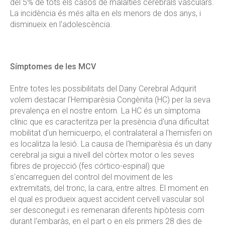
del 5% de tots els casos de malalties cerebrals vasculars.
La incidència és més alta en els menors de dos anys, i
disminueix en l'adolescència.
Símptomes de les MCV
Entre totes les possibilitats del Dany Cerebral Adquirit
volem destacar l'Hemiparèsia Congènita (HC) per la seva
prevalença en el nostre entorn. La HC és un símptoma
clínic que es caracteritza per la presència d'una dificultat
mobilitat d'un hemicuerpo, el contralateral a l'hemisferi on
es localitza la lesió. La causa de l'hemiparèsia és un dany
cerebral ja sigui a nivell del còrtex motor o les seves
fibres de projecció (fes córtico-espinal) que
s'encarreguen del control del moviment de les
extremitats, del tronc, la cara, entre altres. El moment en
el qual es produeix aquest accident cervell vascular sol
ser desconegut i es remenaran diferents hipòtesis com
durant l'embaràs, en el part o en els primers 28 dies de