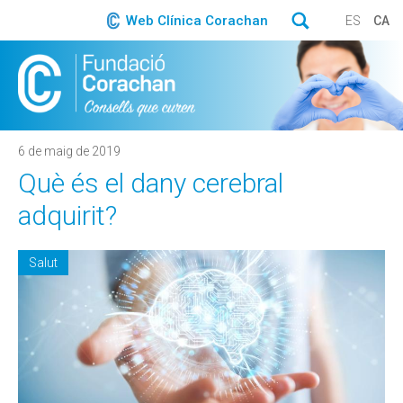
Web Clínica Corachan
ES
CA
6 de maig de 2019
Què és el dany cerebral
adquirit?
Salut