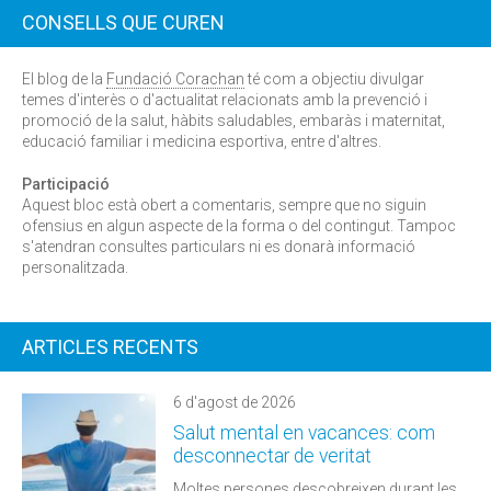
CONSELLS QUE CUREN
El blog de la
Fundació Corachan
té com a objectiu divulgar
temes d'interès o d'actualitat relacionats amb la prevenció i
promoció de la salut, hàbits saludables, embaràs i maternitat,
educació familiar i medicina esportiva, entre d'altres.
Participació
Aquest bloc està obert a comentaris, sempre que no siguin
ofensius en algun aspecte de la forma o del contingut. Tampoc
s'atendran consultes particulars ni es donarà informació
personalitzada.
ARTICLES RECENTS
6 d'agost de 2026
Salut mental en vacances: com
desconnectar de veritat
Moltes persones descobreixen durant les