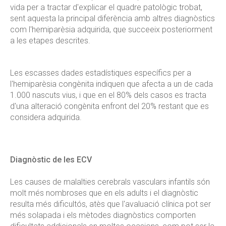
vida per a tractar d'explicar el quadre patològic trobat,
sent aquesta la principal diferència amb altres diagnòstics
com l'hemiparèsia adquirida, que succeeix posteriorment
a les etapes descrites.
Les escasses dades estadístiques específics per a
l'hemiparèsia congènita indiquen que afecta a un de cada
1.000 nascuts vius, i que en el 80% dels casos es tracta
d'una alteració congènita enfront del 20% restant que es
considera adquirida.
Diagnòstic de les ECV
Les causes de malalties cerebrals vasculars infantils són
molt més nombroses que en els adults i el diagnòstic
resulta més dificultós, atès que l'avaluació clínica pot ser
més solapada i els mètodes diagnòstics comporten