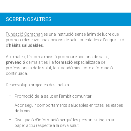
SOBRE NOSALTRES
Fundació Corachan
és una institució sense ànim de lucre que
promou i desenvolupa accions de salut orientades a l'adquisició
d'
hàbits saludables
.
Així mateix, té com a missió promoure accions de salut,
prevenció
de malalties i la
formació
especialitzada de
professionals de la salut, tant acadèmica com a formació
continuada.
Desenvolupa projectes destinats a:
Promoció de la salut en l'àmbit comunitari.
Aconseguir comportaments saludables en totes les etapes
de la vida.
Divulgació d'informació perquè les persones tinguin un
paper actiu respecte a la seva salut.