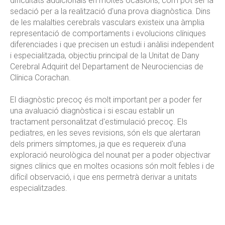
dificultats addicionals en moltes ocasions, com pot ser la
sedació per a la realització d'una prova diagnòstica. Dins
de les malalties cerebrals vasculars existeix una àmplia
representació de comportaments i evolucions clíniques
diferenciades i que precisen un estudi i anàlisi independent
i especialitzada, objectiu principal de la Unitat de Dany
Cerebral Adquirit del Departament de Neurociencias de
Clínica Corachan.
El diagnòstic precoç és molt important per a poder fer
una avaluació diagnòstica i si escau establir un
tractament personalitzat d'estimulació precoç. Els
pediatres, en les seves revisions, són els que alertaran
dels primers símptomes, ja que es requereix d'una
exploració neurològica del nounat per a poder objectivar
signes clínics que en moltes ocasions són molt febles i de
difícil observació, i que ens permetrà derivar a unitats
especialitzades.