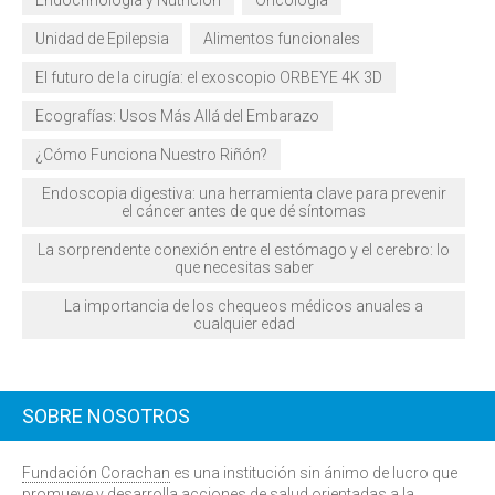
Endocrinología y Nutrición
Oncología
Unidad de Epilepsia
Alimentos funcionales
El futuro de la cirugía: el exoscopio ORBEYE 4K 3D
Ecografías: Usos Más Allá del Embarazo
¿Cómo Funciona Nuestro Riñón?
Endoscopia digestiva: una herramienta clave para prevenir
el cáncer antes de que dé síntomas
La sorprendente conexión entre el estómago y el cerebro: lo
que necesitas saber
La importancia de los chequeos médicos anuales a
cualquier edad
SOBRE NOSOTROS
Fundación Corachan
es una institución sin ánimo de lucro que
promueve y desarrolla acciones de salud orientadas a la