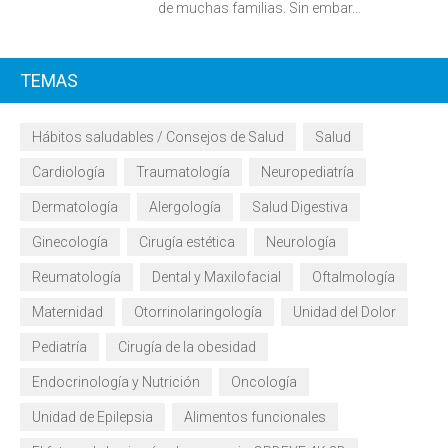
de muchas familias. Sin embar...
TEMAS
Hábitos saludables / Consejos de Salud
Salud
Cardiología
Traumatología
Neuropediatría
Dermatología
Alergología
Salud Digestiva
Ginecología
Cirugía estética
Neurología
Reumatología
Dental y Maxilofacial
Oftalmología
Maternidad
Otorrinolaringología
Unidad del Dolor
Pediatría
Cirugía de la obesidad
Endocrinología y Nutrición
Oncología
Unidad de Epilepsia
Alimentos funcionales