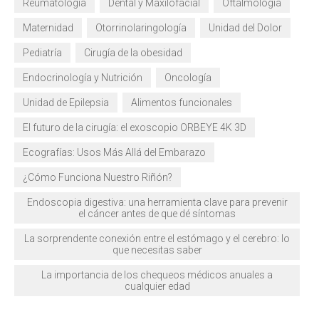
Reumatología
Dental y Maxilofacial
Oftalmología
Maternidad
Otorrinolaringología
Unidad del Dolor
Pediatría
Cirugía de la obesidad
Endocrinología y Nutrición
Oncología
Unidad de Epilepsia
Alimentos funcionales
El futuro de la cirugía: el exoscopio ORBEYE 4K 3D
Ecografías: Usos Más Allá del Embarazo
¿Cómo Funciona Nuestro Riñón?
Endoscopia digestiva: una herramienta clave para prevenir
el cáncer antes de que dé síntomas
La sorprendente conexión entre el estómago y el cerebro: lo
que necesitas saber
La importancia de los chequeos médicos anuales a
cualquier edad