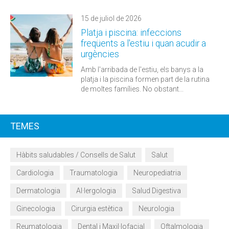
15 de juliol de 2026
Platja i piscina: infeccions
freqüents a l'estiu i quan acudir a
urgències
Amb l'arribada de l'estiu, els banys a la
platja i la piscina formen part de la rutina
de moltes famílies. No obstant...
TEMES
Hàbits saludables / Consells de Salut
Salut
Cardiologia
Traumatologia
Neuropediatria
Dermatologia
Al·lergologia
Salud Digestiva
Ginecologia
Cirurgia estètica
Neurologia
Reumatologia
Dental i Maxil·lofacial
Oftalmologia