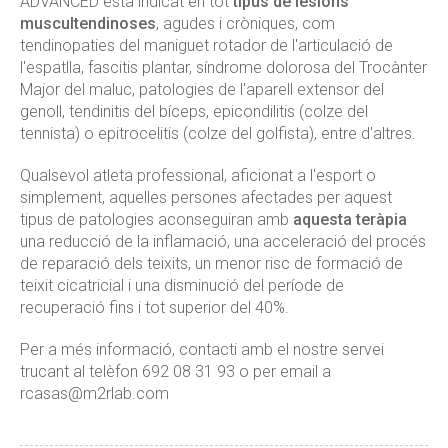
ADVANCED està indicat en tot
tipus de lesions
muscultendinoses
, agudes i cròniques, com
tendinopaties del maniguet rotador de l'articulació de
l'espatlla, fascitis plantar, síndrome dolorosa del Trocànter
Major del maluc, patologies de l'aparell extensor del
genoll, tendinitis del bíceps, epicondilitis (colze del
tennista) o epitrocelitis (colze del golfista), entre d'altres.
Qualsevol atleta professional, aficionat a l'esport o
simplement, aquelles persones afectades per aquest
tipus de patologies aconseguiran amb
aquesta teràpia
una reducció de la inflamació, una acceleració del procés
de reparació dels teixits, un menor risc de formació de
teixit cicatricial i una disminució del període de
recuperació fins i tot superior del 40%.
Per a més informació, contacti amb el nostre servei
trucant al telèfon 692 08 31 93 o per email a
rcasas@m2rlab.com