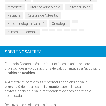
Maternitat
Otorrinolaringologia
Unitat del Dolor
Pediatria
Cirurgia de l'obesitat
Endocrinologia i Nutrició
Oncologia
Aliments funcionals
SOBRE NOSALTRES
Fundació Corachan
és una institució sense ànim de lucre que
promou i desenvolupa accions de salut orientades a l'adquisició
d'
hàbits saludables
.
Així mateix, té com a missió promoure accions de salut,
prevenció
de malalties i la
formació
especialitzada de
professionals de la salut, tant acadèmica com a formació
continuada.
Desenvolupa projectes destinats a: