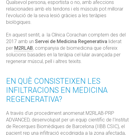
Qualsevol persona, esportista o no, amb afeccions
relacionades amb els tendons i els músculs pot millorar
l'evolució de la seva lesió gràcies a les teràpies
biològiques.
En aquest sentit, a la Clínica Corachan comptem des del
2017 amb un
Servei de Medicina Regenerativa
liderat
per
M2RLAB
, companyia de biomedicina que ofereix
solucions basades en la teràpia cel·lular avançada per
regenerar múscul, pell i altres teixits.
EN QUÈ CONSISTEIXEN LES
INFILTRACIONS EN MEDICINA
REGENERATIVA?
A través d'un procediment anomenat M2RLAB-PRP
ADVANCED, desenvolupat per un equip científic de l'Institut
de Recerques Biomèdiques de Barcelona (IIBB CSIC), el
pacient rep una infiltració ecodirigida a la zona afectada,