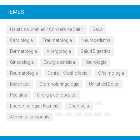
TEMES
Hàbits saludables / Consells de Salut
Salut
Cardiologia
Traumatologia
Neuropediatria
Dermatologia
Al·lergologia
Salud Digestiva
Ginecologia
Cirurgia estètica
Neurologia
Reumatologia
Dental i Maxil·lofacial
Oftalmologia
Maternitat
Otorrinolaringologia
Unitat del Dolor
Pediatria
Cirurgia de l'obesitat
Endocrinologia i Nutrició
Oncologia
Aliments funcionals