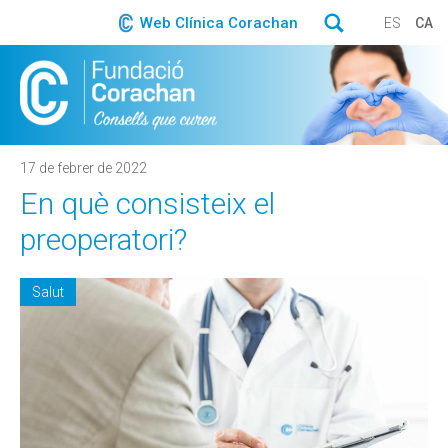
Web Clínica Corachan
ES
CA
17 de febrer de 2022
En què consisteix el
preoperatori?
Salut