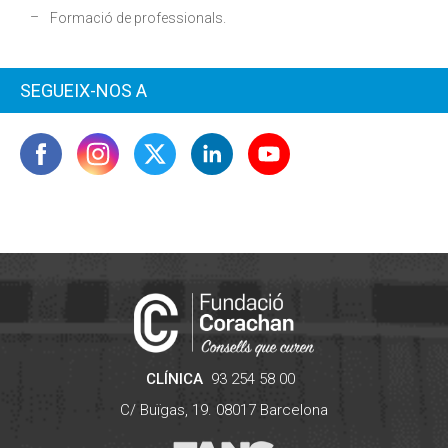
Formació de professionals.
SEGUEIX-NOS A
CLÍNICA
93 254 58 00
C/ Buïgas, 19.
08017
Barcelona