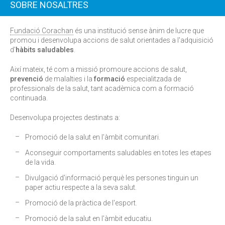
SOBRE NOSALTRES
Fundació Corachan
és una institució sense ànim de lucre que
promou i desenvolupa accions de salut orientades a l'adquisició
d'
hàbits saludables
.
Així mateix, té com a missió promoure accions de salut,
prevenció
de malalties i la
formació
especialitzada de
professionals de la salut, tant acadèmica com a formació
continuada.
Desenvolupa projectes destinats a:
Promoció de la salut en l'àmbit comunitari.
Aconseguir comportaments saludables en totes les etapes
de la vida.
Divulgació d'informació perquè les persones tinguin un
paper actiu respecte a la seva salut.
Promoció de la pràctica de l'esport.
Promoció de la salut en l'àmbit educatiu.