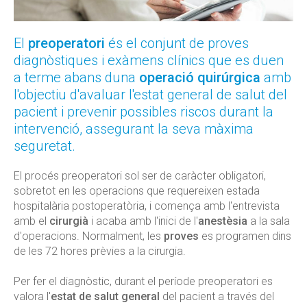
El
preoperatori
és el conjunt de proves
diagnòstiques i exàmens clínics que es duen
a terme abans duna
operació quirúrgica
amb
l'objectiu d'avaluar l'estat general de salut del
pacient i prevenir possibles riscos durant la
intervenció, assegurant la seva màxima
seguretat.
El procés preoperatori sol ser de caràcter obligatori,
sobretot en les operacions que requereixen estada
hospitalària postoperatòria, i comença amb l'entrevista
amb el
cirurgià
i acaba amb l'inici de l'
anestèsia
a la sala
d'operacions. Normalment, les
proves
es programen dins
de les 72 hores prèvies a la cirurgia.
Per fer el diagnòstic, durant el període preoperatori es
valora l'
estat de salut general
del pacient a través del