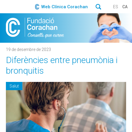
Web Clínica Corachan
ES
CA
19 de desembre de 2023
Diferències entre pneumònia i
bronquitis
Salut