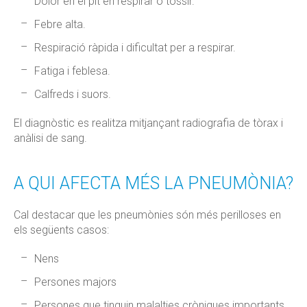
Dolor en el pit en respirar o tossir.
Febre alta.
Respiració ràpida i dificultat per a respirar.
Fatiga i feblesa.
Calfreds i suors.
El diagnòstic es realitza mitjançant radiografia de tòrax i
anàlisi de sang.
A QUI AFECTA MÉS LA PNEUMÒNIA?
Cal destacar que les pneumònies són més perilloses en
els següents casos:
Nens
Persones majors
Persones que tinguin malalties cròniques importants