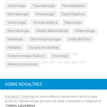
Cardiologia
Traumatologia
Neuropediatria
Dermatologia
Al·lergologia
Salud Digestiva
Ginecologia
Cirurgia estètica
Neurologia
Reumatologia
Dental i Maxil·lofacial
Oftalmologia
Maternitat
Otorrinolaringologia
Unitat del Dolor
Pediatria
Cirurgia de l'obesitat
Endocrinologia i Nutrició
Oncologia
Aliments funcionals
SOBRE NOSALTRES
Fundació Corachan
és una institució sense ànim de lucre que
promou i desenvolupa accions de salut orientades a l'adquisició
d'
hàbits saludables
.