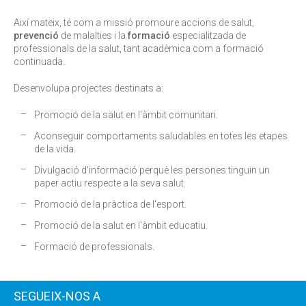
Així mateix, té com a missió promoure accions de salut,
prevenció
de malalties i la
formació
especialitzada de
professionals de la salut, tant acadèmica com a formació
continuada.
Desenvolupa projectes destinats a:
Promoció de la salut en l'àmbit comunitari.
Aconseguir comportaments saludables en totes les etapes
de la vida.
Divulgació d'informació perquè les persones tinguin un
paper actiu respecte a la seva salut.
Promoció de la pràctica de l'esport.
Promoció de la salut en l'àmbit educatiu.
Formació de professionals.
SEGUEIX-NOS A