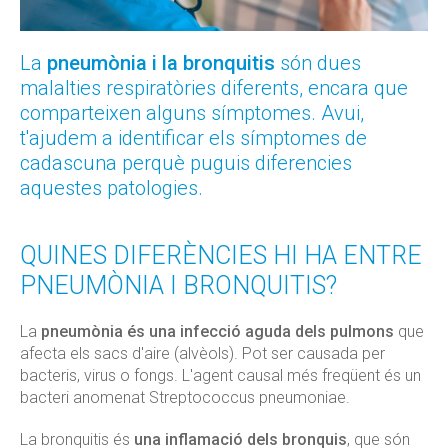
La
pneumònia i la bronquitis
són dues
malalties respiratòries diferents, encara que
comparteixen alguns símptomes. Avui,
t'ajudem a identificar els símptomes de
cadascuna perquè puguis diferencies
aquestes patologies.
QUINES DIFERÈNCIES HI HA ENTRE
PNEUMÒNIA I BRONQUITIS?
La
pneumònia és una infecció aguda dels pulmons
que
afecta els sacs d'aire (alvèols). Pot ser causada per
bacteris, virus o fongs. L'agent causal més freqüent és un
bacteri anomenat Streptococcus pneumoniae.
La bronquitis és
una inflamació dels bronquis
, que són