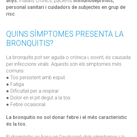
anys
, malalts crònics, pacients
immunodeprimits,
personal sanitari i cuidadors de subjectes en grup de
risc
.
QUINS SÍMPTOMES PRESENTA LA
BRONQUITIS?
La bronquitis pot ser aguda o crònica i, sovint, és causada
per infeccions virals. Aquests són els símptomes més
comuns:
● Tos persistent amb esput.
● Fatiga.
● Dificultat per a respirar.
● Dolor en el pit degut a la tos.
● Febre ocasional.
La bronquitis no sol donar febre i el més característic
és la tos.
El diagnòstic es basa en l'avaluació dels símptomes i la