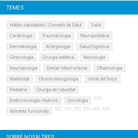
TEMES
Hàbits saludables / Consells de Salut
Salut
Cardiologia
Traumatologia
Neuropediatria
Dermatologia
Al·lergologia
Salud Digestiva
Ginecologia
Cirurgia estètica
Neurologia
Reumatologia
Dental i Maxil·lofacial
Oftalmologia
Maternitat
Otorrinolaringologia
Unitat del Dolor
Pediatria
Cirurgia de l'obesitat
Endocrinologia i Nutrició
Oncologia
Aliments funcionals
SOBRE NOSALTRES