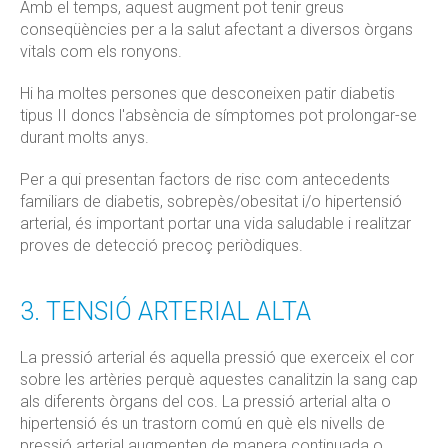
Amb el temps, aquest augment pot tenir greus
conseqüències per a la salut afectant a diversos òrgans
vitals com els ronyons.
Hi ha moltes persones que desconeixen patir diabetis
tipus II doncs l'absència de símptomes pot prolongar-se
durant molts anys.
Per a qui presentan factors de risc com antecedents
familiars de diabetis, sobrepès/obesitat i/o hipertensió
arterial, és important portar una vida saludable i realitzar
proves de detecció precoç periòdiques.
3. TENSIÓ ARTERIAL ALTA
La pressió arterial és aquella pressió que exerceix el cor
sobre les artèries perquè aquestes canalitzin la sang cap
als diferents òrgans del cos. La pressió arterial alta o
hipertensió és un trastorn comú en què els nivells de
pressió arterial augmenten de manera continuada o