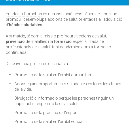
Fundació Corachan
és una institució sense ànim de lucre que
promou i desenvolupa accions de salut orientades a l'adquisició
d'
hàbits saludables
.
Així mateix, té com a missió promoure accions de salut,
prevenció
de malalties i la
formació
especialitzada de
professionals de la salut, tant acadèmica com a formació
continuada.
Desenvolupa projectes destinats a:
Promoció de la salut en l'àmbit comunitari.
Aconseguir comportaments saludables en totes les etapes
de la vida.
Divulgació d'informació perquè les persones tinguin un
paper actiu respecte a la seva salut.
Promoció de la pràctica de l'esport.
Promoció de la salut en l'àmbit educatiu.