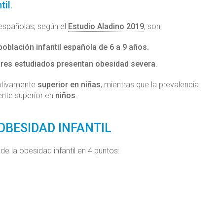
til
.
españolas, según el
Estudio Aladino 2019
, son:
población infantil española de 6 a 9 años.
ares estudiados presentan obesidad severa
.
cativamente
superior en niñas
, mientras que la prevalencia
ente superior en
niños
.
 OBESIDAD INFANTIL
 la obesidad infantil en 4 puntos: