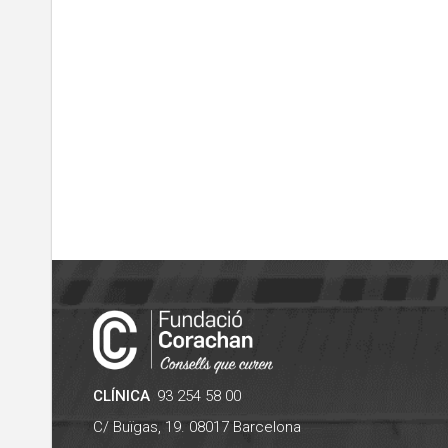
CLÍNICA
93 254 58 00
C/ Buïgas, 19.
08017
Barcelona