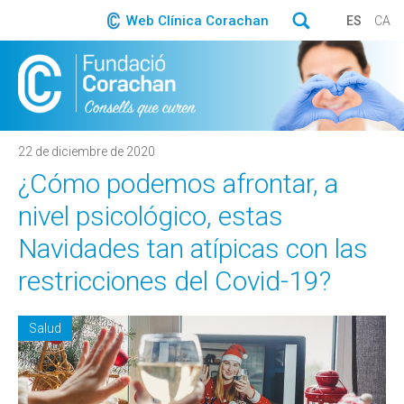
Web Clínica Corachan
ES
CA
22 de diciembre de 2020
¿Cómo podemos afrontar, a
nivel psicológico, estas
Navidades tan atípicas con las
restricciones del Covid-19?
Salud