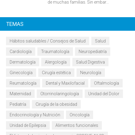
de muchas familias. Sin embar...
TEMAS
Hábitos saludables / Consejos de Salud
Salud
Cardiología
Traumatología
Neuropediatría
Dermatología
Alergología
Salud Digestiva
Ginecología
Cirugía estética
Neurología
Reumatología
Dental y Maxilofacial
Oftalmología
Maternidad
Otorrinolaringología
Unidad del Dolor
Pediatría
Cirugía de la obesidad
Endocrinología y Nutrición
Oncología
Unidad de Epilepsia
Alimentos funcionales