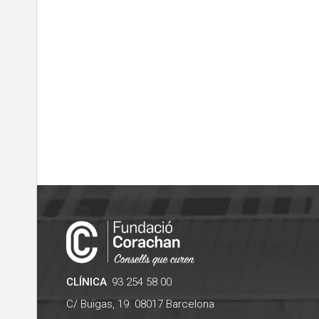
CLÍNICA
93 254 58 00
C/ Buïgas, 19.
08017
Barcelona