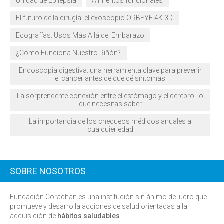
Unidad de Epilepsia
Alimentos funcionales
El futuro de la cirugía: el exoscopio ORBEYE 4K 3D
Ecografías: Usos Más Allá del Embarazo
¿Cómo Funciona Nuestro Riñón?
Endoscopia digestiva: una herramienta clave para prevenir
el cáncer antes de que dé síntomas
La sorprendente conexión entre el estómago y el cerebro: lo
que necesitas saber
La importancia de los chequeos médicos anuales a
cualquier edad
SOBRE NOSOTROS
Fundación Corachan
es una institución sin ánimo de lucro que
promueve y desarrolla acciones de salud orientadas a la
adquisición de
hábitos saludables
.