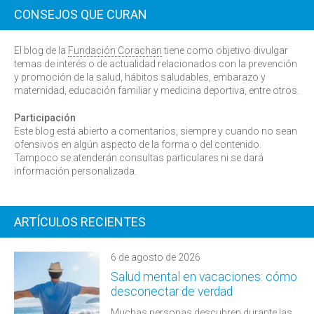
CONSEJOS QUE CURAN
El blog de la
Fundación Corachan
tiene como objetivo divulgar
temas de interés o de actualidad relacionados con la prevención
y promoción de la salud, hábitos saludables, embarazo y
maternidad, educación familiar y medicina deportiva, entre otros.
Participación
Este blog está abierto a comentarios, siempre y cuando no sean
ofensivos en algún aspecto de la forma o del contenido.
Tampoco se atenderán consultas particulares ni se dará
información personalizada.
ARTÍCULOS RECIENTES
6 de agosto de 2026
Salud mental en vacaciones: cómo
desconectar de verdad
Muchas personas descubren durante las