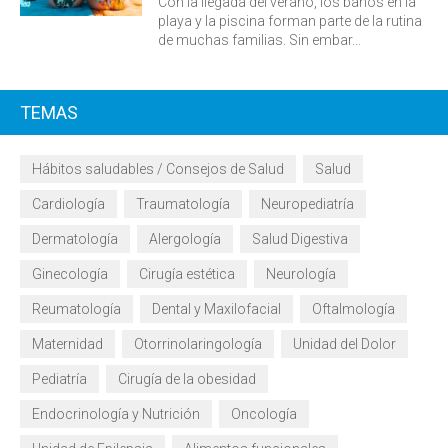
Con la llegada del verano, los baños en la
playa y la piscina forman parte de la rutina
de muchas familias. Sin embar...
TEMAS
Hábitos saludables / Consejos de Salud
Salud
Cardiología
Traumatología
Neuropediatría
Dermatología
Alergología
Salud Digestiva
Ginecología
Cirugía estética
Neurología
Reumatología
Dental y Maxilofacial
Oftalmología
Maternidad
Otorrinolaringología
Unidad del Dolor
Pediatría
Cirugía de la obesidad
Endocrinología y Nutrición
Oncología