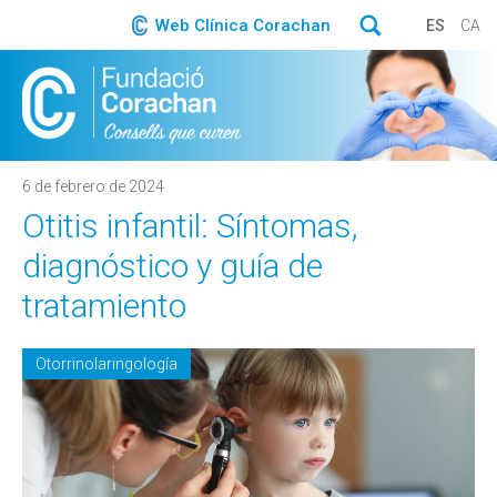
Web Clínica Corachan
ES
CA
6 de febrero de 2024
Otitis infantil: Síntomas,
diagnóstico y guía de
tratamiento
Otorrinolaringología