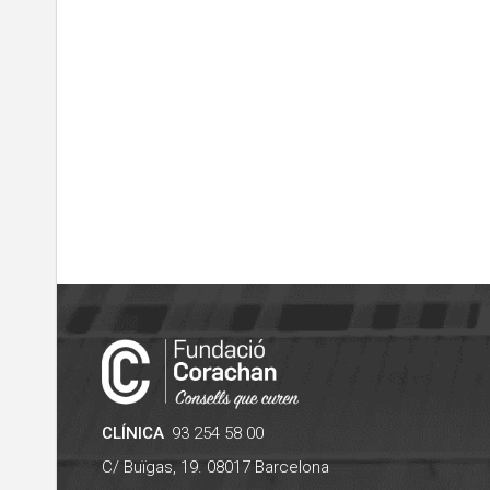
CLÍNICA
93 254 58 00
C/ Buïgas, 19.
08017
Barcelona