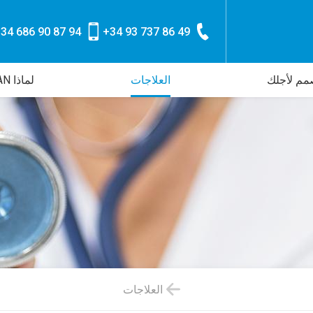
34 686 90 87 94
+34 93 737 86 49
م لأجلك
العلاجات
لماذا CLINICA CORACHAN
العلاجات